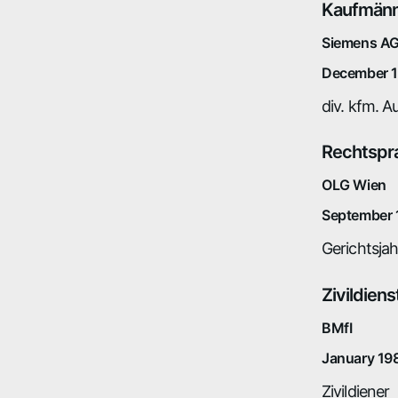
Kaufmänni
Siemens AG
December 1
div. kfm. 
Rechtspra
OLG Wien
September 
Gerichtsjah
Zivildiens
BMfI
January 19
Zivildiener