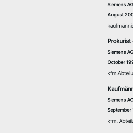
Siemens AG
August 200
kaufmännis
Prokurist
Siemens AG
October 199
kfm.Abteil
Kaufmänni
Siemens AG
September 
kfm. Abteil