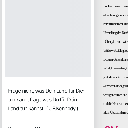
Punkte Themen meine 
- Etablierung eines z
betrifft nicht mehr le
Umstellung des Durch
- Übergabe eines wirts
Wettbewerbsfähigkeit 
Boomer Generation pr
Wind, Photovoltaik, G
gestärkt werden. Es g
- Erreichen eines ges
Frage nicht, was Dein Land für Dich
wahrgenommen und mit
tun kann, frage was Du für Dein
und die Herausforderu
Land tun kannst. ( J.F.Kennedy )
allem Überstunden steu