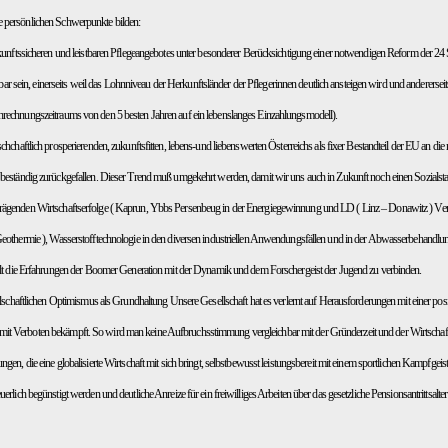
persönlichen Schwerpunkte bilden:
ukunftssicheren und leistbaren Pflegeangebotes unter besonderer Berücksichtigung einer notwendigen Reform der 24 St
istbar sein, einerseits weil das Lohnniveau der Herkunftsländer der Pflegerinnen deutlich ansteigen wird und andere
rechnungszeitraums von den 5 besten Jahren auf ein lebenslanges Einzahlungsmodell).
chchaftlich prosperierenden, zukunftsfitten, lebens-und liebenswerten Österreichs als fixer Bestandteil der EU an d
beständig zurückgefallen. Dieser Trend muß umgekehrt werden, damit wir uns auch in Zukunft noch einen Sozialstaa
ägenden Wirtschaftserfolge ( Kaprun, Ybbs Persenbeug in der Energiegewinnung und LD ( Linz – Donawitz ) Verfa
eothermie ), Wasserstofftechnologie in den diversen industriellen Anwendungsfällen und in der Abwasserbehandlung e
ilt die Erfahrungen der Boomer Generation mit der Dynamik und dem Forschergeist der Jugend zu verbinden.
ellschaftlichen Optimismus als Grundhaltung Unsere Gesellschaft hat es verlernt auf Herausforderungen mit einer p
 Verboten bekämpft. So wird man keine Aufbruchsstimmung vergleichbar mit der Gründerzeit und der Wirtschaft
ngen, die eine globalisierte Wirtschaft mit sich bringt, selbstbewusst leistungsbereit mit einem sportlichen Kampfg
erlich begünstigt werden und deutliche Anreize für ein freiwilliges Arbeiten über das gesetzliche Pensionsantrittsalt