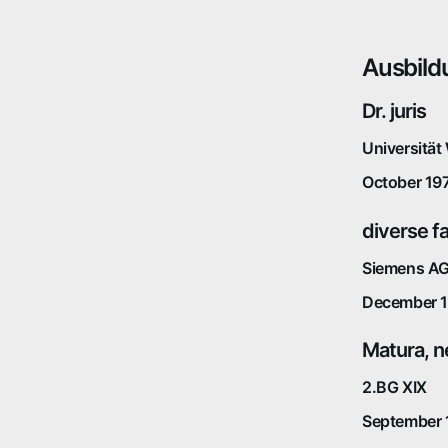
Ausbild
Dr. juris
Universität
October 197
diverse f
Siemens AG
December 1
Matura, n
2.BG XIX
September 