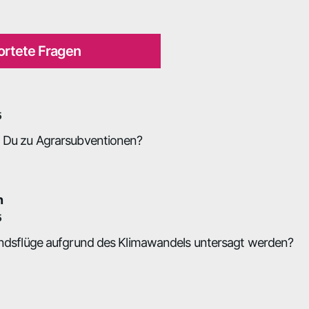
rtete Fragen
5
t Du zu Agrarsubventionen?
n
5
landsflüge aufgrund des Klimawandels untersagt werden?