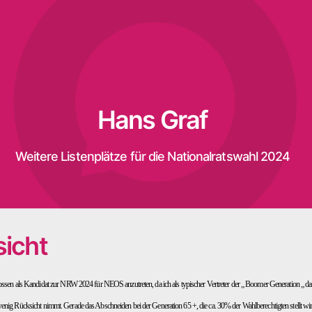
Hans Graf
Weitere Listenplätze für die Nationalratswahl 2024
icht
ossen als Kandidat zur NRW 2024 für NEOS anzutreten, da ich als typischer Vertreter der „ Boomer Generation „ das 
nig Rücksicht nimmt. Gerade das Abschneiden bei der Generation 65 +, die ca. 30% der Wahlberechtigten stellt 