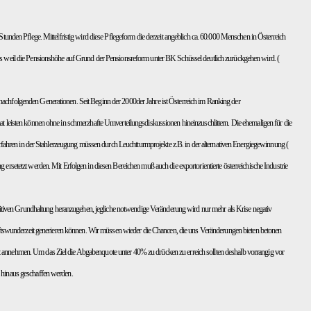
unden Pflege. Mittelfristig wird diese Pflegeform die derzeit angeblich ca. 60.000 Menschen in Österreich
rseits weil die Pensionshöhe auf Grund der Pensionsreform unter BK Schüssel deutlich zurückgehen wird. (
ie nachfolgenden Generationen. Seit Beginn der 2000der Jahre ist Österreich im Ranking der
t leisten können ohne in schmerzhafte Umverteilungsdiskussionen hineinzuschlittern. Die ehemaligen für die
hren in der Stahlerzeugung müssen durch Leuchtturmprojekte z.B. in der alternativen Energiegewinnung (
rsetetzt werden. Mit Erfolgen in diesen Bereichen muß auch die exportorientierte österreichische Industrie
ositiven Grundhaltung heranzugehen, jegliche notwendige Veränderung wird nur mehr als Krise negativ
swunderzeit generieren können. Wir müssen wieder die Chancen, die uns Veränderungen bieten betonen
eist annehmen. Um das Ziel die Abgabenquote unter 40% zu drücken zu erreich sollten deshalb vorrangig vor
er hinaus geschaffen werden.