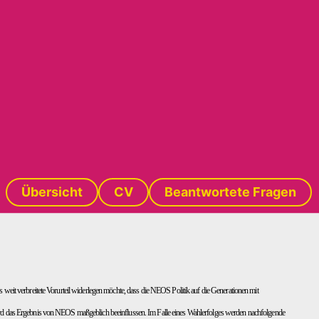
Übersicht
CV
Beantwortete Fragen
weit verbreitete Vorurteil widerlegen möchte, dass die NEOS Politik auf die Generationen mit
wird das Ergebnis von NEOS maßgeblich beeinflussen. Im Falle eines Wahlerfolges werden nachfolgende