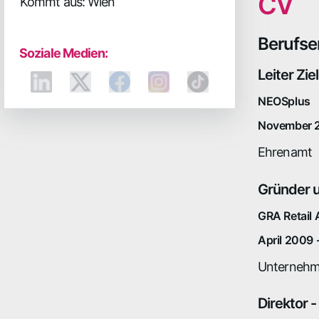
CV
Kommt aus: Wien
Berufse
Soziale Medien:
Leiter Zi
NEOSplus
November 
Ehrenamt
Gründer 
GRA Retail 
April 2009
Unternehm
Direktor 