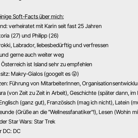
inige Soft-Facts über mich:
nd: verheiratet mit Karin seit fast 25 Jahren
toria (27) und Philipp (26)
rokki, Labrador, liebesbedürftig und verfressen
t und gerne auch weiter weg
Österreich ist Island sehr zu empfehlen
itz: Makry-Gialos (googelt es 😜)
n: Führung von MitarbeiterInnen, Organisationsentwicklu
ra (von Zeit zu Zeit in Arbeit), Geschichte (später dann, i
nglisch (ganz gut), Französisch (mag ich nicht), Latein (m
unde (Grüße an die "Wellnessfanatiker"!), Lesen (Wohin mi
der Star Wars: Star Trek
er DC: DC