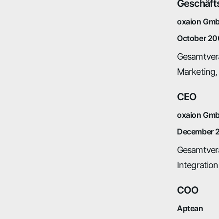
Geschäfts
oxaion Gm
October 20
Gesamtvera
Marketing,
CEO
oxaion Gm
December 2
Gesamtvera
Integratio
COO
Aptean