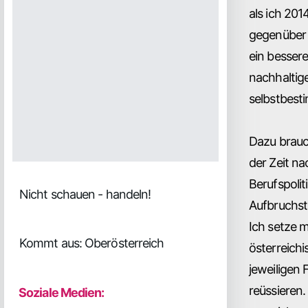
als ich 20
gegenüber 
ein bessere
nachhaltige
selbstbest
Dazu brauc
der Zeit na
Berufspoli
Nicht schauen - handeln!
Aufbruchst
Ich setze m
Kommt aus: Oberösterreich
österreich
jeweiligen
reüssieren.
Soziale Medien: