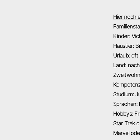
Hier noch e
Familiensta
Kinder: Vic
Haustier: B
Urlaub: of
Land: nach 
Zweitwohns
Kompetenze
Studium: Ju
Sprachen: E
Hobbys: Fre
Star Trek o
Marvel od