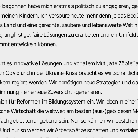
14 begonnen habe mich erstmals politisch zu engagieren, g
meinen Kindern. Ich verspüre heute mehr denn je das Bed
s Land und eine gerechte, saubere und lebenswerte Welt hin
, langfristige, faire Lösungen zu erarbeiten und ein Umfeld
immt entwickeln können.
ht es innovative Lösungen und vor allem Mut „alte Zöpfe“
ch Covid und in der Ukraine-Krise braucht es wirtschaftlic
tikern regiert werden. Wir benötigen neue Strategien und 
immung - eine neue Zuversicht -generieren.
ich für Reformen im Bildungssystem ein. Wir leben in einer
ische Wirtschaft die weltweit am besten (aus-)gebildeten
 Fachgebiet tonangebend sein. Nur so können wir besteh
 Und nur so werden wir Arbeitsplätze schaffen und sozialen