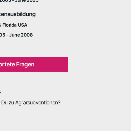
otenausbildung
& Florida USA
05 - June 2008
rtete Fragen
5
t Du zu Agrarsubventionen?