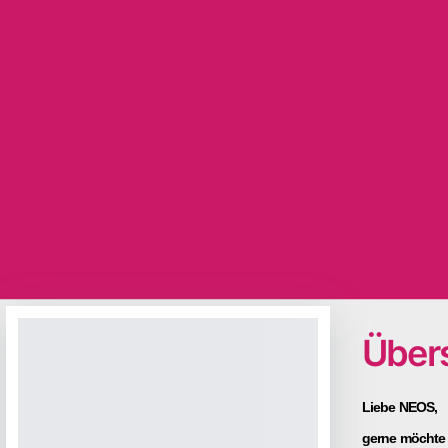
Übers
Liebe NEOS,
gerne möchte 