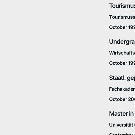
Tourismu
Tourismuss
October 19
Undergra
Wirtschafts
October 19
Staatl. g
Fachakademi
October 20
Master in
Universität
September 